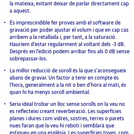
la mateixa, evitant deixar de parlar directament cap
a aquest.
És imprescindible fer proves amb el software de
gravació per poder ajustar el volum i que en cap cas
arribem a la retallada i, per tant, a la saturació.
Hauríem d’estar regularment al voltant dels -3 dB.
Després en l’edició podem arribar fins als 0 dB sense
sobrepassar-los.
La millor reducció de soroll és la que s’aconsegueix
abans de gravar. Un factor a tenir en compte és
l’hora, generalment a la nit o ben d’hora al matí, és
quan hi ha menys soroll ambiental.
Seria ideal trobar un lloc sense sorolls on la veu no
es reflecteixi creant reverberació. Les superfícies
planes i dures com vidres, sostres, terres o parets
nues faran que la veu hi reboti i semblarà que
estigueu en una església. Les superfícies toves, com