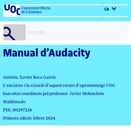
Salta
Universitat Oberta
CA
al
de Catalunya
contingut
Manual d’Audacity
Autoría: Xavier Baca Garcia
L'encàrrec i la creació d'aquest recurs d'aprenentatge UOC
han estat coordinats pel professor: Javier Melenchón
Maldonado
PID_00297226
Primera edició: febrer 2024