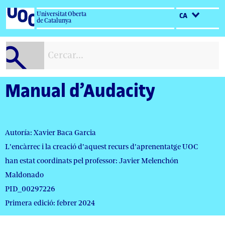
Salta
Universitat Oberta
CA
al
de Catalunya
contingut
Manual d’Audacity
Autoría: Xavier Baca Garcia
L'encàrrec i la creació d'aquest recurs d'aprenentatge UOC
han estat coordinats pel professor: Javier Melenchón
Maldonado
PID_00297226
Primera edició: febrer 2024