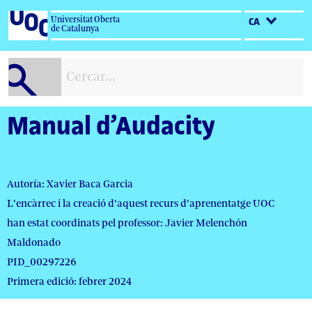
Salta
Universitat Oberta
CA
al
de Catalunya
contingut
Manual d’Audacity
Autoría: Xavier Baca Garcia
L'encàrrec i la creació d'aquest recurs d'aprenentatge UOC
han estat coordinats pel professor: Javier Melenchón
Maldonado
PID_00297226
Primera edició: febrer 2024